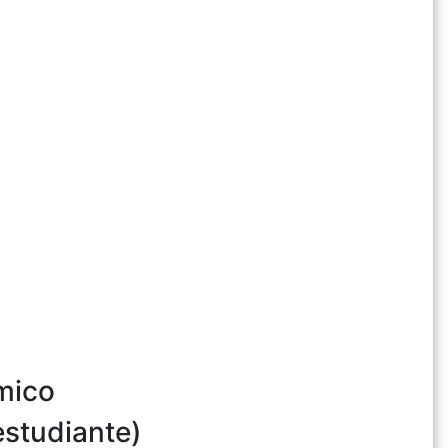
émico
estudiante)