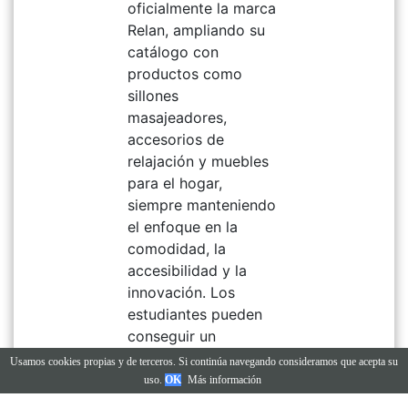
oficialmente la marca
Relan, ampliando su
catálogo con
productos como
sillones
masajeadores,
accesorios de
relajación y muebles
para el hogar,
siempre manteniendo
el enfoque en la
comodidad, la
accesibilidad y la
innovación. Los
estudiantes pueden
conseguir un
descuento en las
Usamos cookies propias y de terceros. Si continúa navegando consideramos que acepta su
siguientes
uso.
OK
Más información
categorias: Escritorios