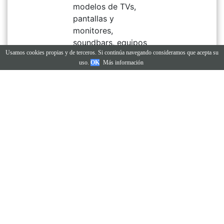
modelos de TVs,
pantallas y
monitores,
soundbars, equipos
Usamos cookies propias y de terceros. Si continúa navegando consideramos que acepta su
de sonido,
uso.
OK
Más información
ordenadore y
computadoras y
toda una gama de
electrodomésticos
para el hogas como
refrigeradores,
lavadoras,
aspiradoras, aire
acondicionado,
purificadores y
muchos más
accesorios.
En LG México han