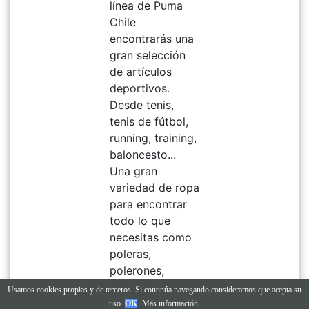
línea de Puma
Chile
encontrarás una
gran selección
de artículos
deportivos.
Desde tenis,
tenis de fútbol,
running, training,
baloncesto...
Una gran
variedad de ropa
para encontrar
todo lo que
necesitas como
poleras,
polerones,
shorts,
Usamos cookies propias y de terceros. Si continúa navegando consideramos que acepta su
bañadores y
uso.
OK
Más información